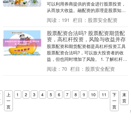
可以利用券商提供的资金进行股票投资，
从而放大收益。融配资的原理是股票知识
配资论坛，投资者向券商缴纳一定比例的
阅读：
191
栏目：
股票安全配资
保证金，券商提供....
股票配资合法吗? 股票配资期货配
资，高杠杆投资，风险与收益并存
股票配资和期货配资都是高杠杆投资工具
股票配资合法吗?，可以放大投资者的收
益，但也同时增加了风险。 1. 了解杠杆比
例：杠杆比例是指投资者可以通过借款进
阅读：
70
栏目：
股票安全配资
行股票交易....
首
上
1
2
3
4
5
6
7
8
9
10
11
下
末
页
一
一
页
页
页