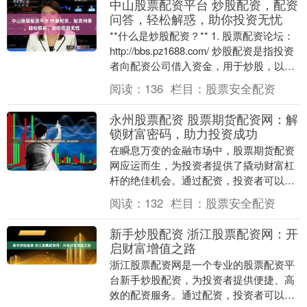
中山股票配资平台 炒股配资，配资
问答，轻松解惑，助你投资无忧
**什么是炒股配资？** 1. 股票配资论坛：
http://bbs.pz1688.com/ 炒股配资是指投资
者向配资公司借入资金，用于炒股，以放
大收益。 **配....
阅读：
136
栏目：
股票安全配资
永州股票配资 股票期货配资网：解
锁财富密码，助力投资成功
在瞬息万变的金融市场中，股票期货配资
网应运而生，为投资者提供了撬动财富杠
杆的绝佳机会。通过配资，投资者可以放
大资金规模，提升投资收益率永州股票配
阅读：
132
栏目：
股票安全配资
资，从而解锁财富....
新手炒股配资 浙江股票配资网：开
启财富增值之路
浙江股票配资网是一个专业的股票配资平
台新手炒股配资，为投资者提供便捷、高
效的配资服务。通过配资，投资者可以放