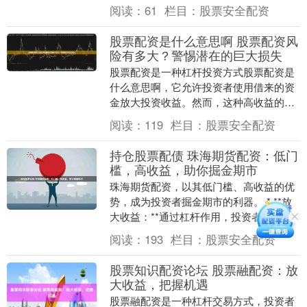
大资金杠杆，提升投资收益率。 * **快速
阅读：
61
栏目：
股票安全配资
入市：**....
股票配资是什么意思啊 股票配资风
险有多大？警惕潜在的巨大损失
股票配资是一种杠杆投资方式股票配资是
什么意思啊，它允许投资者使用借来的资
金放大投资收益。然而，这种高收益的诱
惑背后也隐藏着巨大的风险。 * **信誉和
阅读：
119
栏目：
股票安全配资
监管：**....
持仓股票配债 珠海期货配资：低门
槛，高收益，助你掘金期市
珠海期货配资，以其低门槛、高收益的优
势，成为投资者掘金期市的利器。 * **放
大收益：**通过杠杆作用，投资者可以获
得更高的投资收益。 **低门槛：** 珠海
阅读：
193
栏目：
股票安全配资
期....
股票知识配资论坛 股票融配资：放
大收益，把握机遇
股票融配资是一种杠杆交易方式，投资者