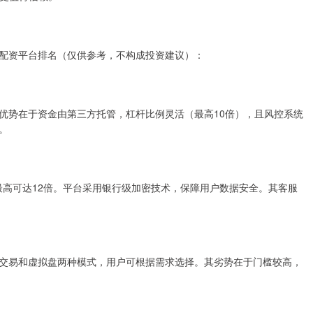
配资平台排名（仅供参考，不构成投资建议）：
优势在于资金由第三方托管，杠杆比例灵活（最高10倍），且风控系统
。
杆最高可达12倍。平台采用银行级加密技术，保障用户数据安全。其客服
交易和虚拟盘两种模式，用户可根据需求选择。其劣势在于门槛较高，