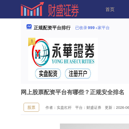
首页
正规配资平台排行
已收录
999
+家平台
网上股票配资平台有哪些？正规安全排名
股票
作者：实盘杠杆
平台：财盛证券
更新：2026-06-