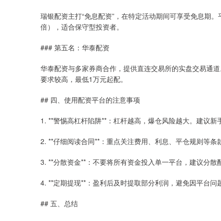
瑞银配资主打“免息配资”，在特定活动期间可享受免息期
倍），适合保守型投资者。
### 第五名：华泰配资
华泰配资与多家券商合作，提供直连交易所的实盘交易通道
要求较高，最低1万元起配。
## 四、使用配资平台的注意事项
1. **警惕高杠杆陷阱**：杠杆越高，爆仓风险越大。建议新
2. **仔细阅读合同**：重点关注费用、利息、平仓规则等
3. **分散资金**：不要将所有资金投入单一平台，建议分
4. **定期提现**：盈利后及时提取部分利润，避免因平台
## 五、总结