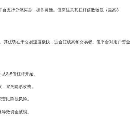
。平台支持分笔买卖，操作灵活。但需注意其杠杆倍数较低（最高8
。其优势在于交易速度极快，适合短线高频交易者。但平台对用户资金
手从3-5倍杠杆开始。
条款，避免隐形收费。
散配置以降低风险。
问题导致资金被锁。