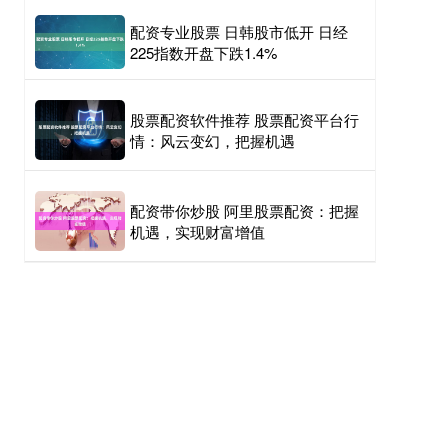
配资专业股票 日韩股市低开 日经
225指数开盘下跌1.4%
股票配资软件推荐 股票配资平台行
情：风云变幻，把握机遇
配资带你炒股 阿里股票配资：把握
机遇，实现财富增值