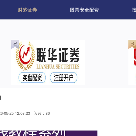
财盛证券
股票安全配资
南
05-25 12:03:23
阅读：86