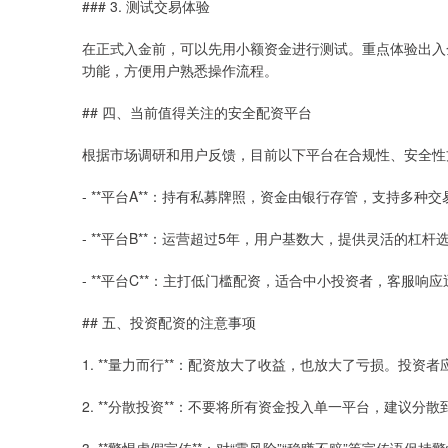
### 3. 测试交易体验
在正式入金前，可以先用小额资金进行测试。重点体验出入
功能，方便用户熟悉操作流程。
## 四、当前值得关注的安全配资平台
根据市场调研和用户反馈，目前以下平台在合规性、安全性
- **平台A**：持有私募牌照，资金由银行存管，支持多种
- **平台B**：运营超过5年，用户基数大，提供灵活的杠
- **平台C**：主打低门槛配资，适合中小投资者，客服响
## 五、投资配资的注意事项
1. **量力而行**：配资放大了收益，也放大了亏损。投
2. **分散投资**：不要将所有资金投入单一平台，建议分散